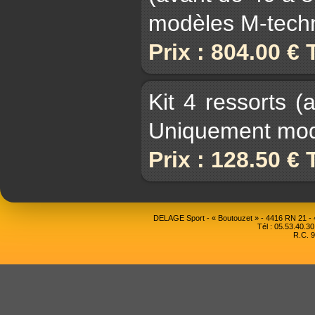
modèles M-techn
Prix : 804.00 €
Kit 4 ressorts
Uniquement modè
Prix : 128.50 €
DELAGE Sport - « Boutouzet » - 4416 RN 21 
Tél : 05.53.40.30
R.C. 9