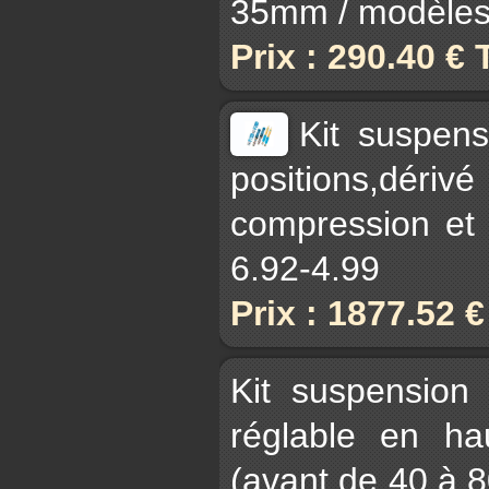
35mm / modèles
Prix : 290.40 €
Kit suspen
positions,dériv
compression et
6.92-4.99
Prix : 1877.52 
Kit suspension 
réglable en ha
(avant de 40 à 