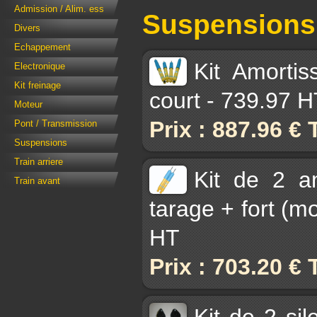
Admission / Alim. ess
Suspensions
Divers
Echappement
Kit Amortis
Electronique
Kit freinage
court - 739.97 
Moteur
Prix : 887.96 €
Pont / Transmission
Suspensions
Train arriere
Kit de 2 a
Train avant
tarage + fort (m
HT
Prix : 703.20 €
Kit de 2 si