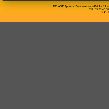
DELAGE Sport - « Boutouzet » - 4416 RN 21 
Tél : 05.53.40.30
R.C. 9