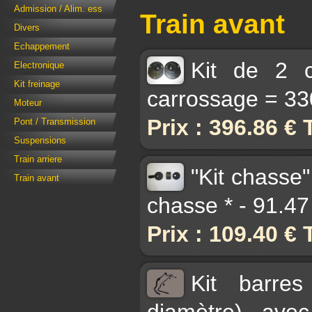
Admission / Alim. ess
Train avant
Divers
Echappement
Kit de 2 c
Electronique
Kit freinage
carrossage = 33
Moteur
Prix : 396.86 €
Pont / Transmission
Suspensions
Train arriere
"Kit chasse"
Train avant
chasse * - 91.4
Prix : 109.40 €
Kit barres
diamètre) avec