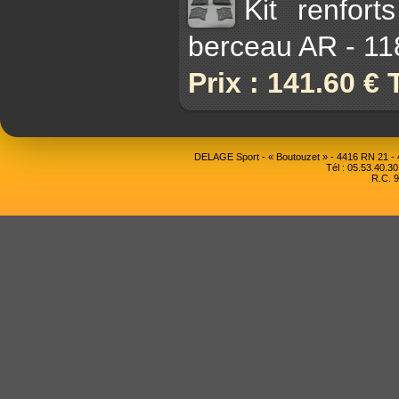
Kit renfor
berceau AR - 11
Prix : 141.60 €
DELAGE Sport - « Boutouzet » - 4416 RN 21 
Tél : 05.53.40.30
R.C. 9