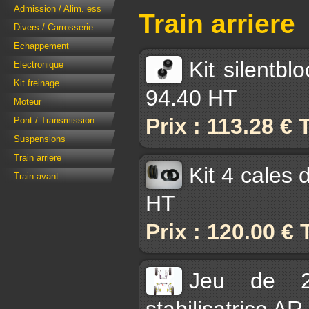
Admission / Alim. ess
Train arriere
Divers / Carrosserie
Echappement
Kit silentb
Electronique
Kit freinage
94.40 HT
Moteur
Prix : 113.28 €
Pont / Transmission
Suspensions
Train arriere
Kit 4 cales 
Train avant
HT
Prix : 120.00 €
Jeu de 2 
stabilisatrice A