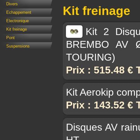
Divers
Kit freinage
Echappement
Electronique
Kit 2 Disq
Kit freinage
Pont
BREMBO AV Ø3
Suspensions
TOURING)
Prix : 515.48 €
Kit Aerokip comp
Prix : 143.52 €
Disques AV rain
HT