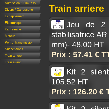
Admission / Alim. ess
Train arriere
Divers / Carrosserie
Echappement
Jeu de 2 
Electronique
Kit freinage
stabilisatrice AR
Moteur
mm)- 48.00 HT
Pont / Transmission
Suspensions
Prix : 57.41 € 
Train arriere
Train avant
Kit 2 sile
105.52 HT
Prix : 126.20 €
Kit 2 sile