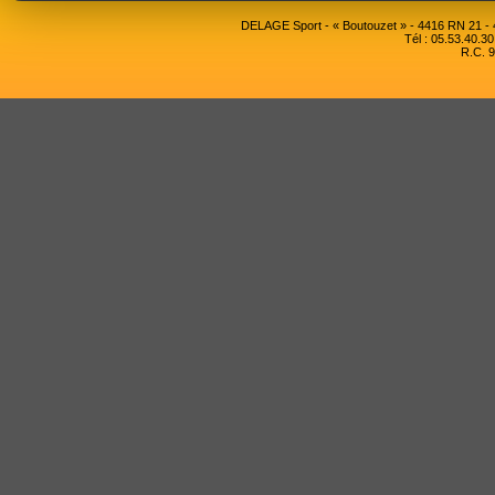
DELAGE Sport - « Boutouzet » - 4416 RN 21 
Tél : 05.53.40.30
R.C. 9