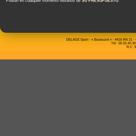
Podrán en cualquier momento retirarlos de
SU PRESUPUESTO
.
DELAGE Sport - « Boutouzet » - 4416 RN 21 
Tél : 05.53.40.30
R.C. 9