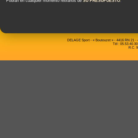
Podrán en cualquier momento retirarlos de
SU PRESUPUESTO
.
DELAGE Sport - « Boutouzet » - 4416 RN 21 
Tél : 05.53.40.30
R.C. 9