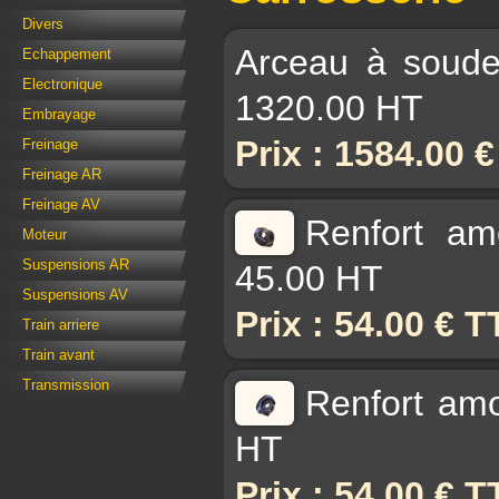
Divers
Arceau à souder
Echappement
Electronique
1320.00 HT
Embrayage
Prix : 1584.00 
Freinage
Freinage AR
Freinage AV
Renfort am
Moteur
Suspensions AR
45.00 HT
Suspensions AV
Prix : 54.00 € 
Train arriere
Train avant
Transmission
Renfort amo
HT
Prix : 54.00 € 