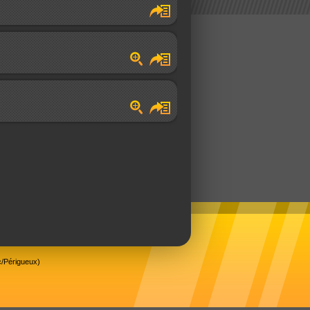
/Périgueux)