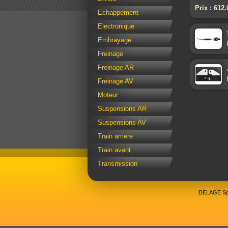
Prix : 612
Echappement
Electronique
Embrayage
Freinage
Freinage AR
Freinage AV
Moteur
Suspensions AR
Suspensions AV
Train arriere
Train avant
Transmission
DELAGE Spo