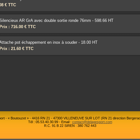
.08 € TTC
Silencieux AR GrA avec double sortie ronde 76mm - 598.66 HT
Prix : 716.00 € TTC
Attache pot échappement en inox à souder - 18.00 HT
Prix : 21.60 € TTC
rt - « Boutouzet » - 4416 RN 21 - 47300 VILLENEUVE SUR LOT (RN 21 direction Bergerac
Tél : 05.53.40.30.99 - Email :
contact@delagesport.com
R.C. 91 B 22 SIREN : 380 762 443