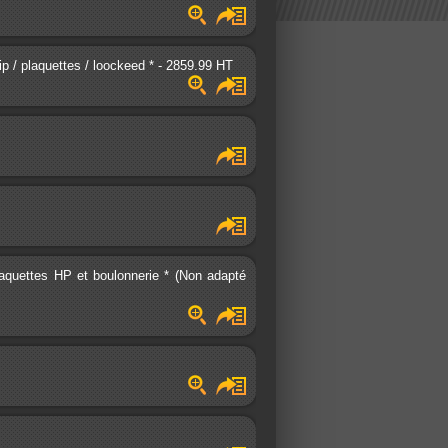
ip / plaquettes / loockeed * - 2859.99 HT
laquettes HP et boulonnerie * (Non adapté