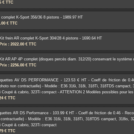
16 € TTC
V complet K-Sport 356/36 8 pistons - 1989.97 HT
0.00 € TTC
Kit frein AR complet K-Sport 304/28 4 pistons - 1690.64 HT
Prix : 2022.00 € TTC
Kit AR AP 4P complet (disques percés diam. 312/20) conservant le système
Prix : 2256.00 € TTC
aquettes AV DS PERFORMANCE - 123.53 € HT - Coeff de friction de 0.4
 (photo non contractuelle) - Modèle : E36 316i, 318i, 318Ti, 318TDS campact,
8i Coupé & cabrio, 323Ti compact - ATTENTION 2 Modèles possibles pour les
.24 € TTC
quettes AR DS Performance - 103.99 € HT - Coeff de friction de 0.46 - Rec
 contractuelle) - Modèle : E36 316i, 318i, 318Ti, 318TDS campact, 318is, 
8i Coupé & cabrio, 323Ti compact
.79 € TTC