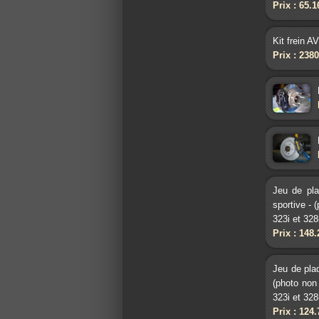
Prix : 65.
Kit frein A
Prix : 238
Jeu de pl
sportive -
323i et 32
Prix : 148
Jeu de pla
(photo non
323i et 32
Prix : 124