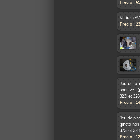
Precio : 6
Kit frein A
Precio : 2
Jeu de pl
sportive -
323i et 32
Precio : 1
Jeu de pla
(photo non
323i et 32
Precio : 1