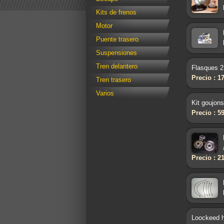
Kits de frenos
Motor
Puente trasero
Suspensiones
Tren delantero
Flasques 2
Precio : 1
Tren trasero
Varios
Kit goujons
Precio : 5
Precio : 2
Loockeed h