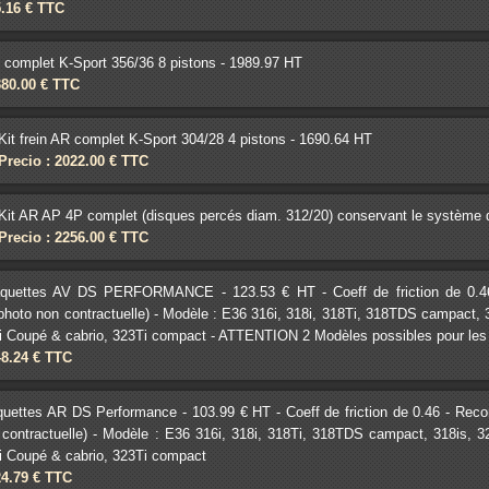
5.16 € TTC
V complet K-Sport 356/36 8 pistons - 1989.97 HT
380.00 € TTC
Kit frein AR complet K-Sport 304/28 4 pistons - 1690.64 HT
Precio : 2022.00 € TTC
Kit AR AP 4P complet (disques percés diam. 312/20) conservant le système
Precio : 2256.00 € TTC
aquettes AV DS PERFORMANCE - 123.53 € HT - Coeff de friction de 0.4
 (photo non contractuelle) - Modèle : E36 316i, 318i, 318Ti, 318TDS campact,
8i Coupé & cabrio, 323Ti compact - ATTENTION 2 Modèles possibles pour les
48.24 € TTC
quettes AR DS Performance - 103.99 € HT - Coeff de friction de 0.46 - Rec
 contractuelle) - Modèle : E36 316i, 318i, 318Ti, 318TDS campact, 318is, 
8i Coupé & cabrio, 323Ti compact
24.79 € TTC