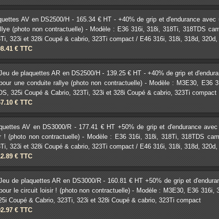
quettes AV en DS2500/H - 165.34 € HT - +40% de grip et d'endurance avec un 
allye (photo non contractuelle) - Modèle : E36 316i, 318i, 318Ti, 318TDS c
Ti, 323i et 328i Coupé & cabrio, 323Ti compact / E46 316i, 318i, 318d, 320d, 32
98.41 € TTC
Jeu de plaquettes AR en DS2500/H - 139.25 € HT - +40% de grip et d'enduranc
pour une conduite rallye (photo non contractuelle) - Modèle : M3E30, E36 
DS, 325i Coupé & Cabrio, 323Ti, 323i et 328i Coupé & cabrio, 323Ti compact
67.10 € TTC
quettes AV en DS3000/R - 177.41 € HT +50% de grip et d'endurance avec un 
isir ! (photo non contractuelle) - Modèle : E36 316i, 318i, 318Ti, 318TDS c
Ti, 323i et 328i Coupé & cabrio, 323Ti compact / E46 316i, 318i, 318d, 320d, 32
12.89 € TTC
Jeu de plaquettes AR en DS3000/R - 160.81 € HT +50% de grip et d'endurance
pour le circuit loisir ! (photo non contractuelle) - Modèle : M3E30, E36 316i
5i Coupé & Cabrio, 323Ti, 323i et 328i Coupé & cabrio, 323Ti compact
92.97 € TTC