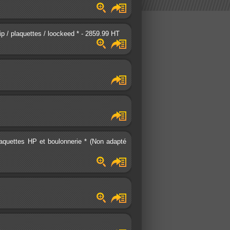
ip / plaquettes / loockeed * - 2859.99 HT
laquettes HP et boulonnerie * (Non adapté