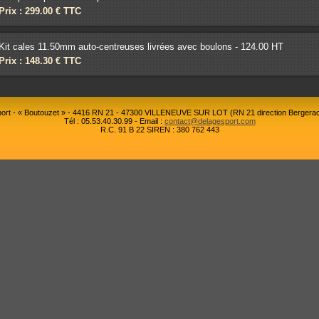
Prix : 299.00 € TTC
Kit cales 11.50mm auto-centreuses livrées avec boulons - 124.00 HT
Prix : 148.30 € TTC
rt - « Boutouzet » - 4416 RN 21 - 47300 VILLENEUVE SUR LOT (RN 21 direction Bergerac
Tél : 05.53.40.30.99 - Email :
contact@delagesport.com
R.C. 91 B 22 SIREN : 380 762 443