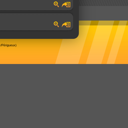
/Périgueux)