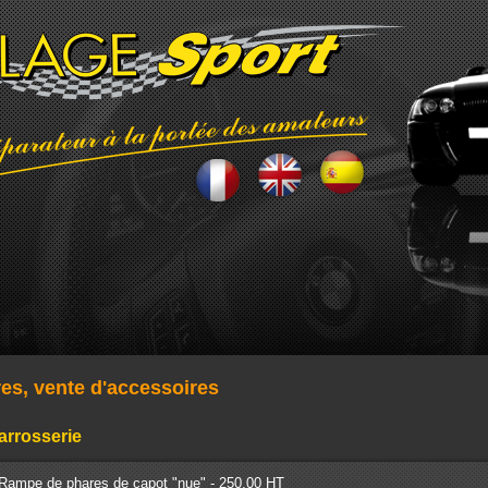
res, vente d'accessoires
arrosserie
Rampe de phares de capot "nue" - 250.00 HT