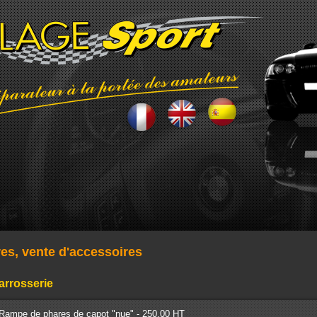
res, vente d'accessoires
arrosserie
Rampe de phares de capot "nue" - 250.00 HT