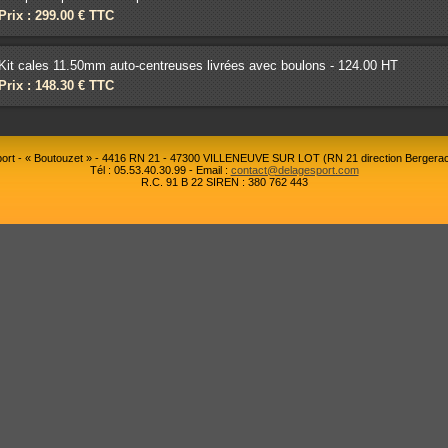
Prix : 299.00 € TTC
Kit cales 11.50mm auto-centreuses livrées avec boulons - 124.00 HT
Prix : 148.30 € TTC
rt - « Boutouzet » - 4416 RN 21 - 47300 VILLENEUVE SUR LOT (RN 21 direction Bergerac
Tél : 05.53.40.30.99 - Email :
contact@delagesport.com
R.C. 91 B 22 SIREN : 380 762 443