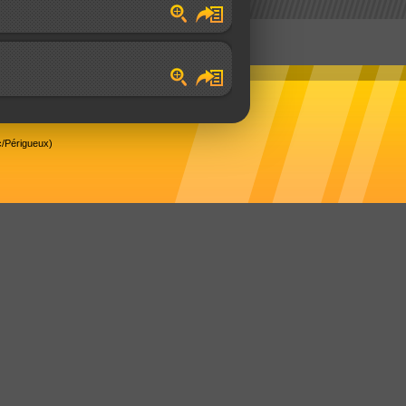
/Périgueux)