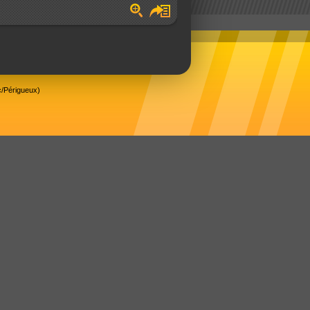
/Périgueux)