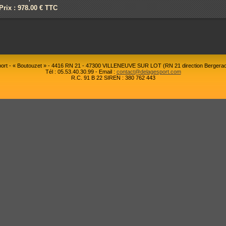
Prix : 978.00 € TTC
rt - « Boutouzet » - 4416 RN 21 - 47300 VILLENEUVE SUR LOT (RN 21 direction Bergerac
Tél : 05.53.40.30.99 - Email :
contact@delagesport.com
R.C. 91 B 22 SIREN : 380 762 443