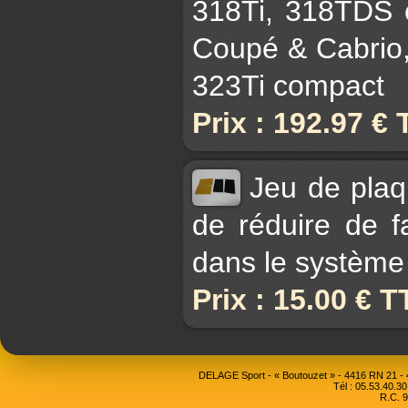
318Ti, 318TDS 
Coupé & Cabrio,
323Ti compact
Prix : 192.97 €
Jeu de plaq
de réduire de fa
dans le système
Prix : 15.00 € 
DELAGE Sport - « Boutouzet » - 4416 RN 21 
Tél : 05.53.40.30
R.C. 9