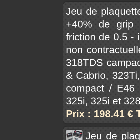
Jeu de plaquet
+40% de grip 
friction de 0.5 -
non contractuell
318TDS campact
& Cabrio, 323Ti
compact / E46 3
325i, 325i et 328i
Prix : 198.41 €
Jeu de pla