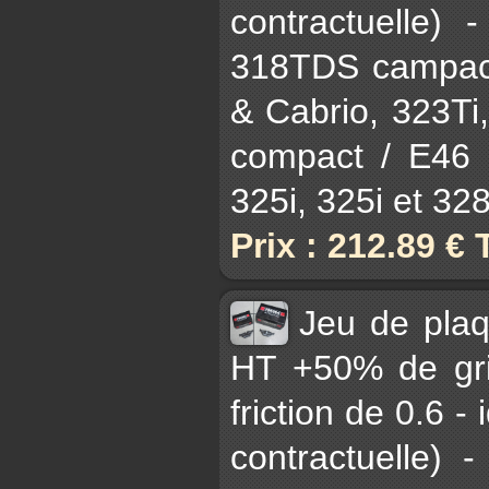
contractuelle)
318TDS campact
& Cabrio, 323Ti
compact / E46 3
325i, 325i et 328i
Prix : 212.89 €
Jeu de pla
HT +50% de gri
friction de 0.6 - 
contractuelle)