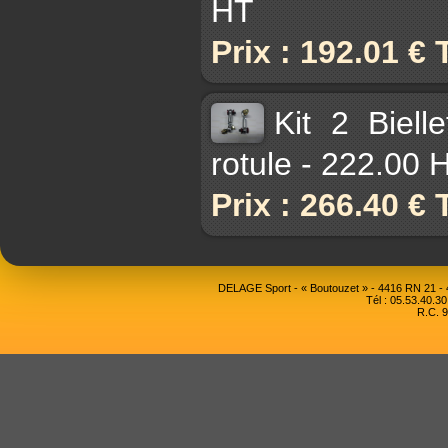
HT
Prix : 192.01 €
Kit 2 Biell
rotule - 222.00 
Prix : 266.40 €
DELAGE Sport - « Boutouzet » - 4416 RN 21 
Tél : 05.53.40.30
R.C. 9