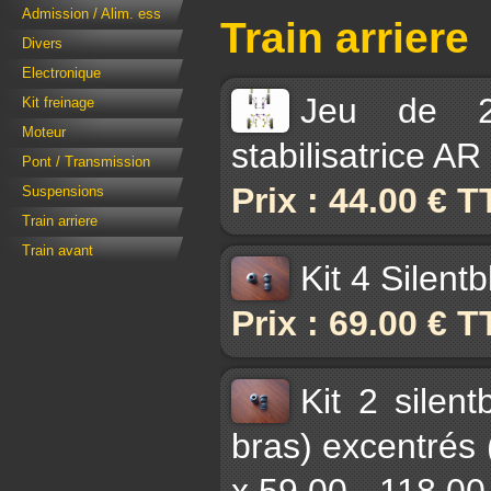
Admission / Alim. ess
Train arriere
Divers
Electronique
Jeu de 2 
Kit freinage
Moteur
stabilisatrice A
Pont / Transmission
Prix : 44.00 € 
Suspensions
Train arriere
Train avant
Kit 4 Silent
Prix : 69.00 € 
Kit 2 silen
bras) excentrés 
x 59.00 - 118.0