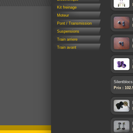
Kit freinage
Moteur
Pont / Transmission
Suspensions
Train arriere
Train avant
Silentblocs
Prix : 102