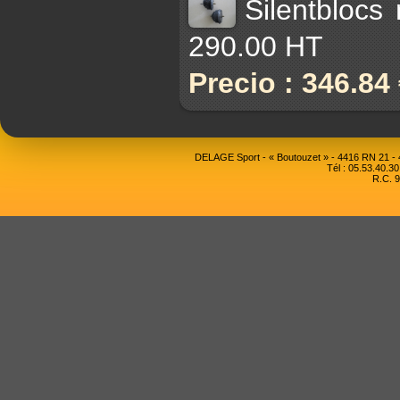
Silentblocs
290.00 HT
Precio : 346.84
DELAGE Sport - « Boutouzet » - 4416 RN 21 
Tél : 05.53.40.30
R.C. 9