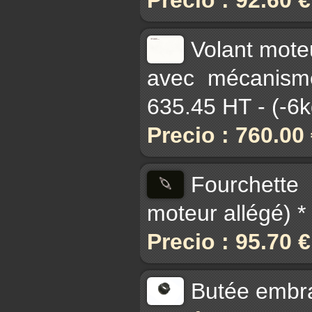
Volant moteu
avec mécanisme
635.45 HT - (-6
Precio : 760.00
Fourchette
moteur allégé) *
Precio : 95.70 
Butée embra