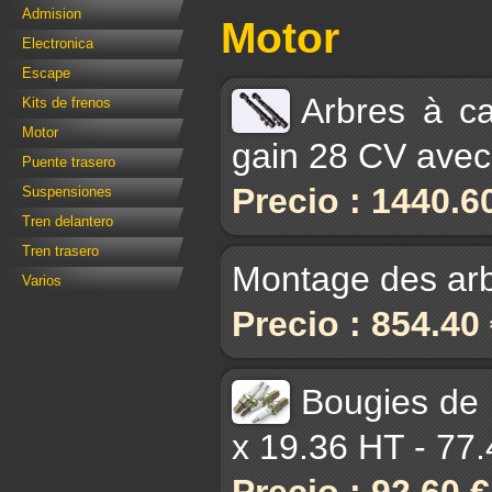
Admision
Motor
Electronica
Escape
Arbres à c
Kits de frenos
Motor
gain 28 CV avec 
Puente trasero
Precio : 1440.6
Suspensiones
Tren delantero
Tren trasero
Montage des arb
Varios
Precio : 854.40
Bougies de
x 19.36 HT - 77
Precio : 92.60 