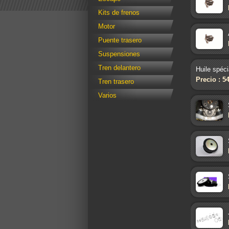
Kits de frenos
Motor
Puente trasero
Suspensiones
Tren delantero
Huile spéci
Precio : 5
Tren trasero
Varios