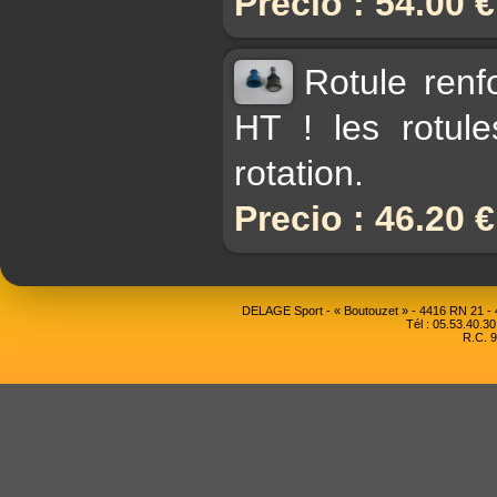
Precio : 54.00 
Rotule renf
HT ! les rotul
rotation.
Precio : 46.20 
DELAGE Sport - « Boutouzet » - 4416 RN 21 
Tél : 05.53.40.30
R.C. 9