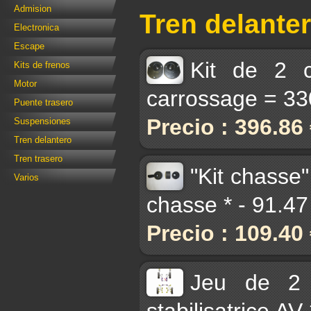
Admision
Tren delante
Electronica
Escape
Kit de 2 c
Kits de frenos
Motor
carrossage = 33
Puente trasero
Precio : 396.86
Suspensiones
Tren delantero
Tren trasero
"Kit chasse"
Varios
chasse * - 91.4
Precio : 109.40
Jeu de 2 
stabilisatrice A