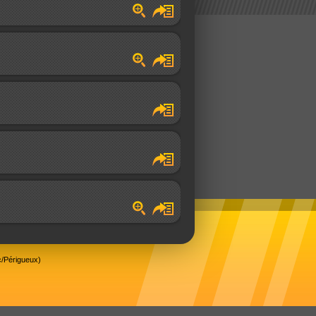
/Périgueux)