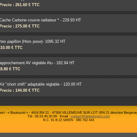
Precio : 261.60 € TTC
Cache Carbone couvre radiateur * - 229.93 HT
Precio : 275.00 € TTC
rtes papillon (Hors pose)- 1095.32 HT
310.00 € TTC
-rapprochement AV réglable Alu - 182.94 HT
18.80 € TTC
Kit "short shift" adaptable réglable - 120.00 HT
Precio : 144.00 € TTC
rt - « Boutouzet » - 4416 RN 21 - 47300 VILLENEUVE SUR LOT (RN 21 direction Bergerac
Tél : 05.53.40.30.99 - Email :
contact@delagesport.com
R.C. 91 B 22 SIREN : 380 762 443