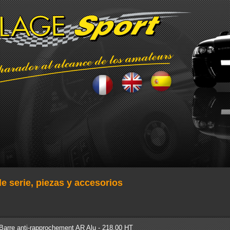
e serie, piezas y accesorios
Barre anti-rapprochement AR Alu - 218.00 HT