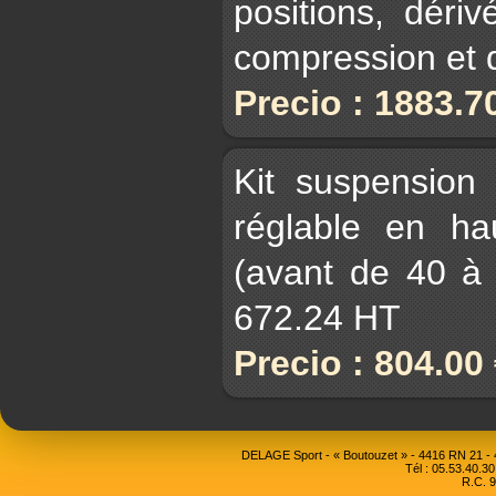
positions, déri
compression et 
Precio : 1883.7
Kit suspension 
réglable en ha
(avant de 40 à
672.24 HT
Precio : 804.00
DELAGE Sport - « Boutouzet » - 4416 RN 21 
Tél : 05.53.40.30
R.C. 9