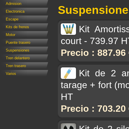
Admision
Suspensione
Electronica
Escape
Kit Amortis
Kits de frenos
Motor
court - 739.97 
Puente trasero
Precio : 887.96
Suspensiones
Tren delantero
Tren trasero
Kit de 2 a
Varios
tarage + fort (m
HT
Precio : 703.20
Kit de 2 si