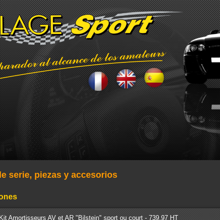
e serie, piezas y accesorios
ones
Kit Amortisseurs AV et AR "Bilstein" sport ou court - 739.97 HT