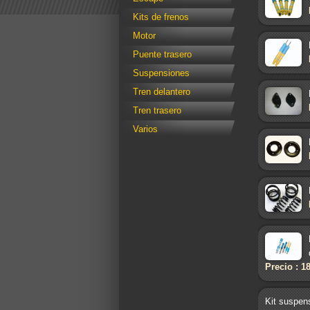
Kits de frenos
Motor
Puente trasero
Suspensiones
Tren delantero
Tren trasero
Varios
Precio : 1
Kit suspens