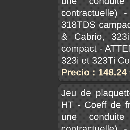
une conduite
contractuelle)
318TDS campact
& Cabrio, 323
compact - ATTE
323i et 323Ti C
Precio : 148.24
Jeu de plaquet
HT - Coeff de 
une conduite
contractuelle)