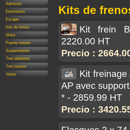
Admision
Kits de freno
Electronica
Escape
Kit frein
Kits de frenos
Motor
2220.00 HT
Puente trasero
Precio : 2664.0
Suspensiones
Tren delantero
Tren trasero
Kit freinag
Varios
AP avec supports
* - 2859.99 HT
Precio : 3420.5
Flasques 2 x 74