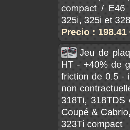
compact / E46 3
325i, 325i et 328i
Precio : 198.41
Jeu de pla
HT - +40% de gr
friction de 0.5 -
non contractuell
318Ti, 318TDS 
Coupé & Cabrio,
323Ti compact