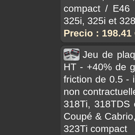
compact / E46 3
325i, 325i et 328i
Precio : 198.41
Jeu de pla
HT - +40% de gr
friction de 0.5 -
non contractuell
318Ti, 318TDS 
Coupé & Cabrio,
323Ti compact