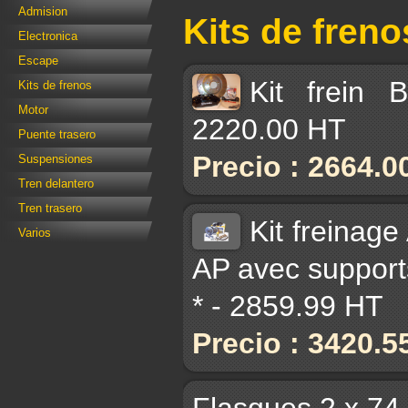
Admision
Kits de freno
Electronica
Escape
Kit frein
Kits de frenos
Motor
2220.00 HT
Puente trasero
Precio : 2664.0
Suspensiones
Tren delantero
Tren trasero
Kit freinag
Varios
AP avec supports
* - 2859.99 HT
Precio : 3420.5
Flasques 2 x 74