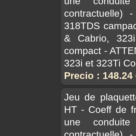
une conduite
contractuelle)
318TDS campact
& Cabrio, 323
compact - ATTE
323i et 323Ti C
Precio : 148.24
Jeu de plaquet
HT - Coeff de 
une conduite
contractuelle)