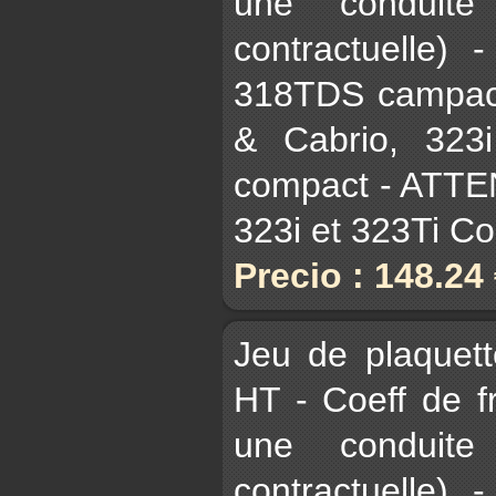
une conduite
contractuelle)
318TDS campact
& Cabrio, 323
compact - ATTE
323i et 323Ti C
Precio : 148.24
Jeu de plaquet
HT - Coeff de 
une conduite
contractuelle)