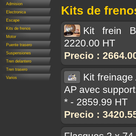
Admision
Kits de freno
Electronica
Escape
Kit frein
Kits de frenos
Motor
2220.00 HT
Puente trasero
Precio : 2664.0
Suspensiones
Tren delantero
Tren trasero
Kit freinag
Varios
AP avec supports
* - 2859.99 HT
Precio : 3420.5
Flasques 2 x 74