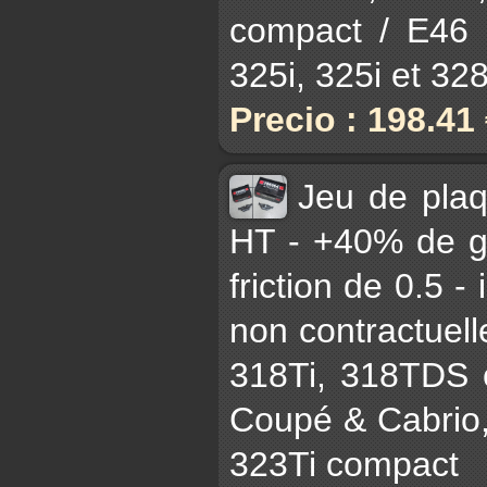
compact / E46 3
325i, 325i et 328i
Precio : 198.41
Jeu de pla
HT - +40% de gr
friction de 0.5 -
non contractuell
318Ti, 318TDS 
Coupé & Cabrio,
323Ti compact