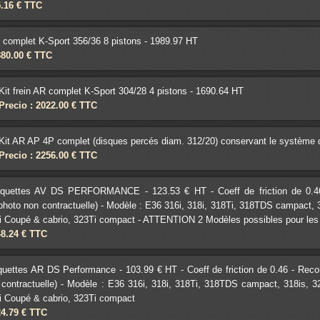
5.16 € TTC
V complet K-Sport 356/36 8 pistons - 1989.97 HT
380.00 € TTC
Kit frein AR complet K-Sport 304/28 4 pistons - 1690.64 HT
Precio : 2022.00 € TTC
Kit AR AP 4P complet (disques percés diam. 312/20) conservant le système
Precio : 2256.00 € TTC
aquettes AV DS PERFORMANCE - 123.53 € HT - Coeff de friction de 0.4
 (photo non contractuelle) - Modèle : E36 316i, 318i, 318Ti, 318TDS campact,
8i Coupé & cabrio, 323Ti compact - ATTENTION 2 Modèles possibles pour les
48.24 € TTC
quettes AR DS Performance - 103.99 € HT - Coeff de friction de 0.46 - Rec
 contractuelle) - Modèle : E36 316i, 318i, 318Ti, 318TDS campact, 318is, 
8i Coupé & cabrio, 323Ti compact
24.79 € TTC