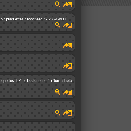
ip / plaquettes / loockeed * - 2859.99 HT
laquettes HP et boulonnerie * (Non adapté