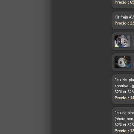
Precio : 6
Kit frein A
Precio : 2
Jeu de pl
sportive -
323i et 32
Precio : 1
Jeu de pla
(photo non
323i et 32
Precio : 1