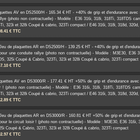
quettes AV en DS2500/H - 165.34 € HT - +40% de grip et d'endurance avec un 
allye (photo non contractuelle) - Modèle : E36 316i, 318i, 318Ti, 318TDS c
Ti, 323i et 328i Coupé & cabrio, 323Ti compact / E46 316i, 318i, 318d, 320d, 32
98.41 € TTC
Jeu de plaquettes AR en DS2500/H - 139.25 € HT - +40% de grip et d'enduranc
pour une conduite rallye (photo non contractuelle) - Modèle : M3E30, E36 
DS, 325i Coupé & Cabrio, 323Ti, 323i et 328i Coupé & cabrio, 323Ti compact
67.10 € TTC
quettes AV en DS3000/R - 177.41 € HT +50% de grip et d'endurance avec un 
isir ! (photo non contractuelle) - Modèle : E36 316i, 318i, 318Ti, 318TDS c
Ti, 323i et 328i Coupé & cabrio, 323Ti compact / E46 316i, 318i, 318d, 320d, 32
12.89 € TTC
Jeu de plaquettes AR en DS3000/R - 160.81 € HT +50% de grip et d'endurance
pour le circuit loisir ! (photo non contractuelle) - Modèle : M3E30, E36 316i
5i Coupé & Cabrio, 323Ti, 323i et 328i Coupé & cabrio, 323Ti compact
92.97 € TTC