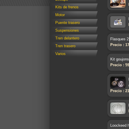
Kits de frenos
Motor
Puente trasero
Suspensiones
Tren delantero
Flasques 2
Precio : 1
Tren trasero
Varios
Kit goujons
Precio : 5
Precio : 2
Loockeed h