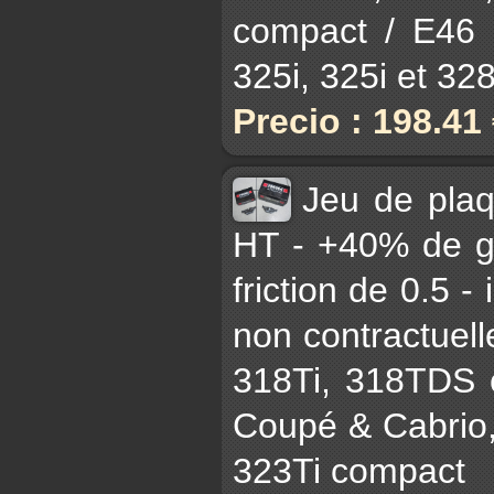
compact / E46 3
325i, 325i et 328i
Precio : 198.41
Jeu de pla
HT - +40% de gr
friction de 0.5 -
non contractuell
318Ti, 318TDS 
Coupé & Cabrio,
323Ti compact