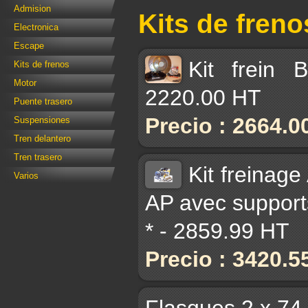
Admision
Kits de freno
Electronica
Escape
Kit frein
Kits de frenos
Motor
2220.00 HT
Puente trasero
Precio : 2664.0
Suspensiones
Tren delantero
Tren trasero
Kit freinag
Varios
AP avec supports
* - 2859.99 HT
Precio : 3420.5
Flasques 2 x 74