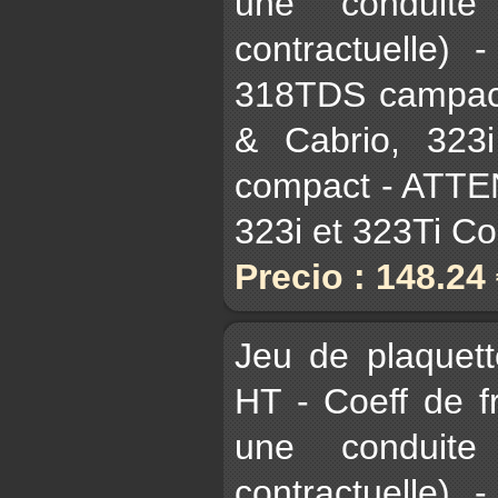
une conduite
contractuelle)
318TDS campact
& Cabrio, 323
compact - ATTE
323i et 323Ti C
Precio : 148.24
Jeu de plaquet
HT - Coeff de 
une conduite
contractuelle)