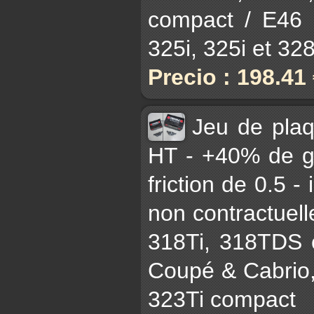
compact / E46 3
325i, 325i et 328i
Precio : 198.41
Jeu de pla
HT - +40% de gr
friction de 0.5 -
non contractuell
318Ti, 318TDS 
Coupé & Cabrio,
323Ti compact