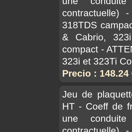
une conduite
contractuelle)
318TDS campact
& Cabrio, 323
compact - ATTE
323i et 323Ti C
Precio : 148.24
Jeu de plaquet
HT - Coeff de 
une conduite
contractuelle)