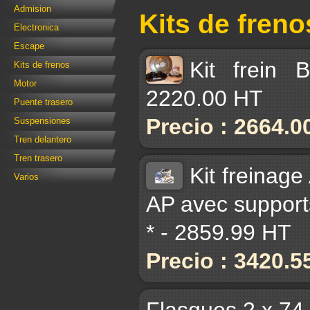
Admision
Kits de freno
Electronica
Escape
Kit frein
Kits de frenos
Motor
2220.00 HT
Puente trasero
Precio : 2664.0
Suspensiones
Tren delantero
Tren trasero
Kit freinag
Varios
AP avec supports
* - 2859.99 HT
Precio : 3420.5
Flasques 2 x 74